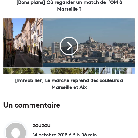
s
[Bons plans] Où regarder un match de l’OM à
]
Marseille ?
O
ù
[
r
I
e
m
g
m
a
o
r
b
d
i
e
l
r
i
u
e
[Immobilier] Le marché reprend des couleurs à
n
r
Marseille et Aix
m
]
a
L
Un commentaire
t
e
c
m
h
a
d
zouzou
d
r
e
c
i
14 octobre 2018 à 5 h 06 min
l
h