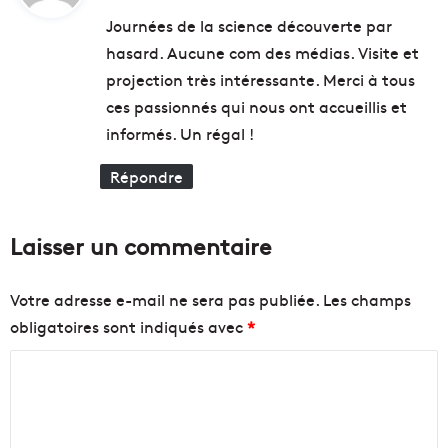
t
’
é
Journées de la science découverte par
O
r
hasard. Aucune com des médias. Visite et
M
e
:
projection très intéressante. Merci à tous
à
p
M
r
ces passionnés qui nous ont accueillis et
a
e
informés. Un régal !
r
n
s
d
Répondre
e
d
i
e
l
s
Laisser un commentaire
l
c
e
o
u
Votre adresse e-mail ne sera pas publiée.
Les champs
?
l
obligatoires sont indiqués avec
*
e
u
C
r
o
s
à
m
M