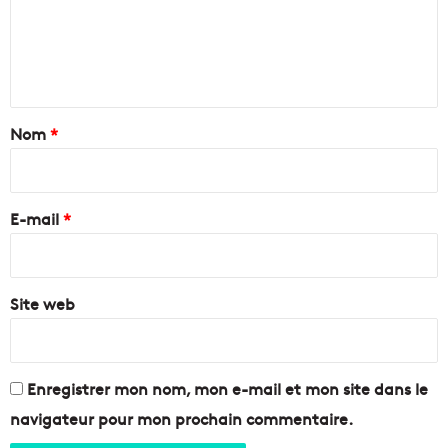
m
a
r
e
s
n
e
i
t
l
a
Nom
*
l
i
e
e
r
t
e
E-mail
*
A
i
*
x
Site web
Enregistrer mon nom, mon e-mail et mon site dans le
navigateur pour mon prochain commentaire.