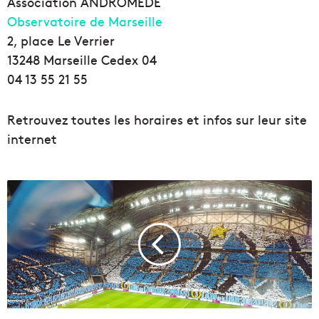
Association ANDROMEDE
Observatoire de Marseille
2, place Le Verrier
13248 Marseille Cedex 04
04 13 55 21 55
Retrouvez toutes les horaires et infos sur leur site
internet
[
B
o
n
s
p
l
a
n