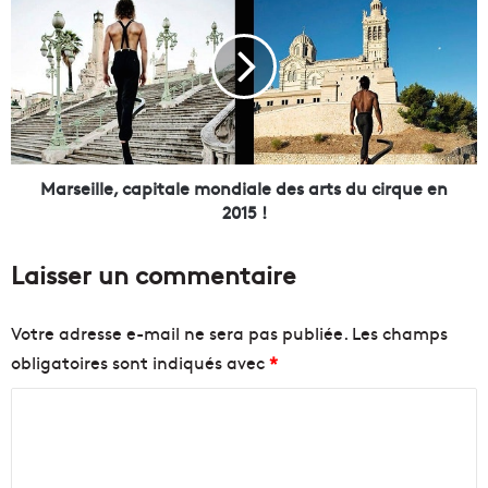
v
a
e
r
a
s
u
e
j
i
e
l
u
l
g
e
r
,
Marseille, capitale mondiale des arts du cirque en
a
c
2015 !
n
a
d
p
Laisser un commentaire
e
i
u
t
r
a
Votre adresse e-mail ne sera pas publiée.
Les champs
n
l
obligatoires sont indiqués avec
*
a
e
t
m
C
u
o
r
n
o
e
d
m
q
i