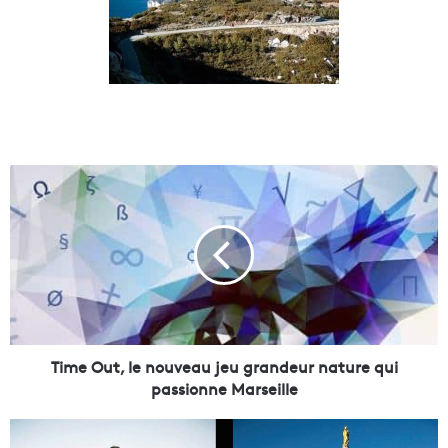
T
i
m
e
O
u
t
,
l
e
Time Out, le nouveau jeu grandeur nature qui
n
passionne Marseille
o
u
M