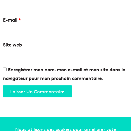
r
l
i
(
é
r
c
e
e
k
E-mail
*
c
)
h
*
d
e
e
z
s
Site web
V
a
a
r
n
c
i
h
l
Enregistrer mon nom, mon e-mail et mon site dans le
i
l
navigateur pour mon prochain commentaire.
t
e
e
N
c
o
t
i
e
r
s
e