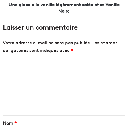
s
l
Une glace à la vanille légèrement salée chez Vanille
t
a
Noire
a
v
u
a
Laisser un commentaire
r
n
a
i
n
l
Votre adresse e-mail ne sera pas publiée.
Les champs
t
l
obligatoires sont indiqués avec
*
c
e
o
l
C
n
é
ç
g
o
u
è
m
p
r
m
a
e
r
m
e
l
e
n
a
n
s
t
t
t
s
a
Nom
*
a
a