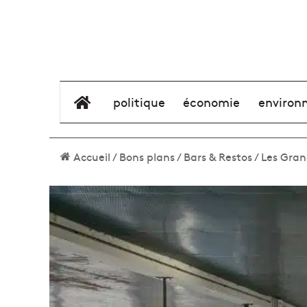
élément de menu
politique
économie
environ
Accueil
/
Bons plans
/
Bars & Restos
/
Les Gran