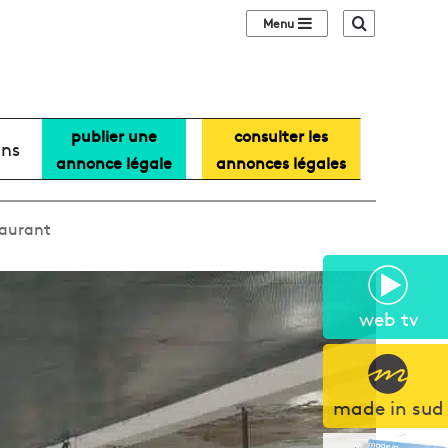
Sidebar (barre lat
Recherche
publier une
consulter les
ans
annonce légale
annonces légales
taurant
web tv
made in sud