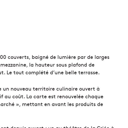
00 couverts, baigné de lumière par de larges
 mezzanine, la hauteur sous plafond de
t. Le tout complété d’une belle terrasse.
 un nouveau territoire culinaire ouvert à
tif au coût. La carte est renouvelée chaque
marché », mettant en avant les produits de
ont depuis ouvert : un au théâtre de la Criée à