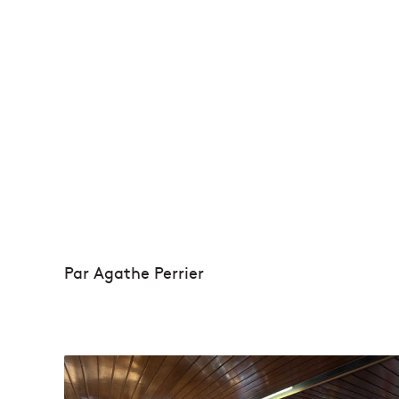
Par Agathe Perrier
L
e