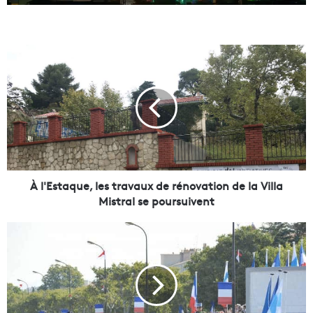
À
l
'
E
s
t
a
q
u
e
À l'Estaque, les travaux de rénovation de la Villa
,
Mistral se poursuivent
l
e
P
s
o
t
r
r
t
a
d
v
u