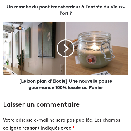
u
Un remake du pont transbordeur à l'entrée du Vieux-
p
Port ?
o
n
[
t
L
t
e
r
b
a
o
n
n
s
p
b
l
o
a
r
n
[Le bon plan d’Elodie] Une nouvelle pause
d
d
gourmande 100% locale au Panier
e
’
u
E
Laisser un commentaire
r
l
à
o
l
d
Votre adresse e-mail ne sera pas publiée.
Les champs
'
i
obligatoires sont indiqués avec
*
e
e