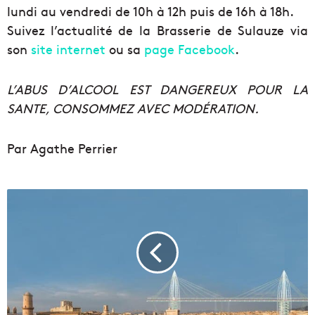
lundi au vendredi de 10h à 12h puis de 16h à 18h.
Suivez l’actualité de la Brasserie de Sulauze via
son
site internet
ou sa
page Facebook
.
L’ABUS D’ALCOOL EST DANGEREUX POUR LA
SANTE, CONSOMMEZ AVEC MODÉRATION.
Par Agathe Perrier
U
n
r
e
m
a
k
e
d