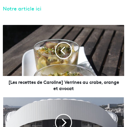
Notre article ici
[
L
e
s
r
e
c
e
t
t
[Les recettes de Caroline] Verrines au crabe, orange
e
et avocat
s
d
L
e
e
C
V
a
é
r
l