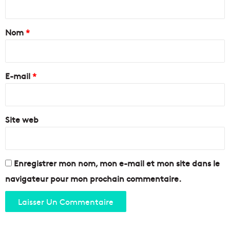
5
o
d
t
r
e
a
Nom
*
a
s
n
p
i
g
l
r
e
u
e
e
E-mail
*
s
t
b
*
a
e
v
a
o
Site web
u
c
x
a
s
t
t
a
Enregistrer mon nom, mon e-mail et mon site dans le
d
navigateur pour mon prochain commentaire.
e
s
d
u
m