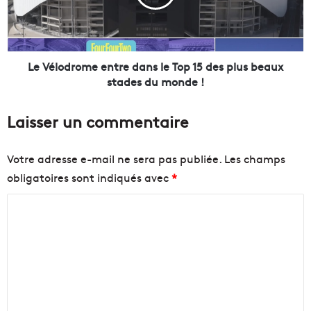
o
o
l
d
i
r
n
o
e
m
Le Vélodrome entre dans le Top 15 des plus beaux
]
e
stades du monde !
V
e
e
n
Laisser un commentaire
r
t
r
r
i
e
Votre adresse e-mail ne sera pas publiée.
Les champs
n
d
obligatoires sont indiqués avec
*
e
a
s
n
C
a
s
u
l
o
c
e
m
r
T
m
a
o
b
p
e
e
1
n
,