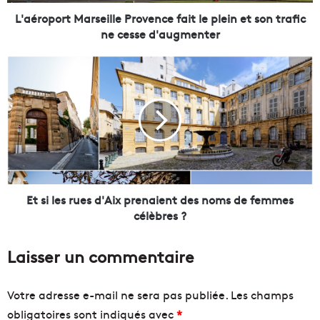
r
t
L'aéroport Marseille Provence fait le plein et son trafic
M
ne cesse d'augmenter
a
r
E
s
t
e
s
i
i
l
l
l
e
e
s
P
r
r
u
o
e
Et si les rues d'Aix prenaient des noms de femmes
v
s
célèbres ?
e
d
n
'
Laisser un commentaire
c
A
e
i
f
x
Votre adresse e-mail ne sera pas publiée.
Les champs
a
p
obligatoires sont indiqués avec
*
i
r