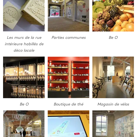
Les murs de la rue
Parties communes
Be O
intérieure habillés de
déco locale
Be O
Boutique de thé
Magasin de vélos