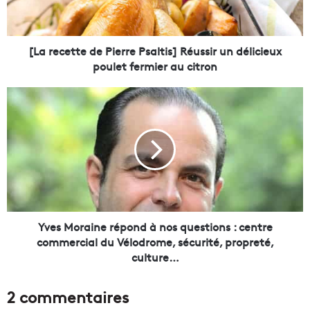
e
t
t
e
[La recette de Pierre Psaltis] Réussir un délicieux
d
poulet fermier au citron
e
P
Y
i
v
e
e
r
s
r
M
e
o
P
r
s
a
a
i
l
n
Yves Moraine répond à nos questions : centre
t
e
commercial du Vélodrome, sécurité, propreté,
i
r
culture…
s
é
]
p
2 commentaires
R
o