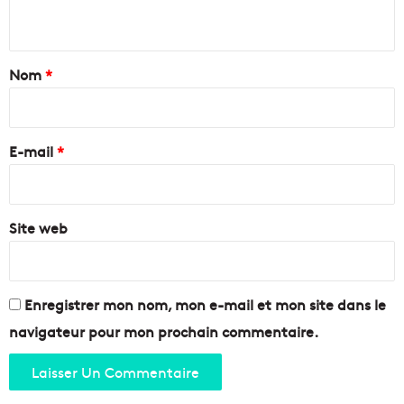
,
n
s
t
é
c
a
Nom
*
u
i
r
i
r
t
e
E-mail
*
é
*
,
p
r
Site web
o
p
r
e
Enregistrer mon nom, mon e-mail et mon site dans le
t
é
navigateur pour mon prochain commentaire.
,
c
u