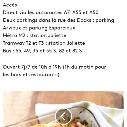
Accès
Direct via les autoroutes A7, A55 et A50
Deux parkings dans la rue des Docks : parking
Arvieux et parking Esparcieux
Métro M2 : station Joliette
Tramway T2 et T3 : station Joliette
Bus : 55, 49, 35 et 35 S, 82 et 82 S
Ouvert 7j/7 de 10h à 19h (1h du matin pour
les bars et restaurants)
[
L
a
r
e
c