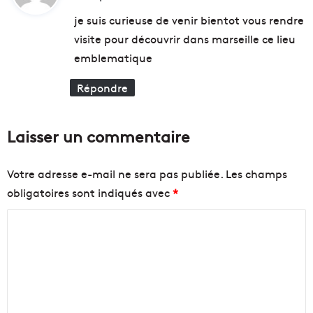
t
t
c
je suis curieuse de venir bientot vous rendre
f
o
visite pour découvrir dans marseille ce lieu
e
m
:
r
m
emblematique
m
e
i
r
Répondre
e
c
r
i
a
a
Laisser un commentaire
u
l
c
d
i
u
Votre adresse e-mail ne sera pas publiée.
Les champs
t
V
obligatoires sont indiqués avec
*
r
é
o
l
C
n
o
o
d
r
m
o
m
m
e
e