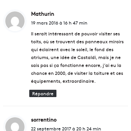
é
n
u
d
s
à
Mathurin
d
s
n
i
19 mars 2016 à 16 h 47 min
i
o
t
r
s
Il serait intéressant de pouvoir visiter ses
u
q
toits, où se trouvent des panneaux miroirs
n
u
:
qui éclairent avec le soleil, le fond des
d
e
é
s
atriums, une idée de Castaldi, mais je ne
l
t
sais pas si ça fonctionne encore, j’ai eu la
i
i
chance en 2000, de visiter la toiture et ces
c
o
i
n
équipements, extraordinaire.
e
s
u
:
Répondre
x
c
p
e
o
n
u
t
sorrentino
d
l
r
i
22 septembre 2017 à 20 h 24 min
e
e