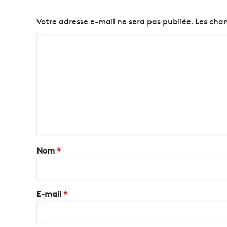
Votre adresse e-mail ne sera pas publiée.
Les cham
C
o
m
m
e
n
t
a
Nom
*
i
r
e
E-mail
*
*