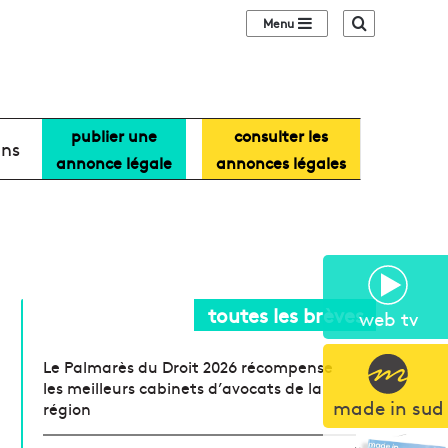
Sidebar (barre lat
Recherche
publier une
consulter les
ans
annonce légale
annonces légales
toutes les brèves
web tv
Le Palmarès du Droit 2026 récompense
les meilleurs cabinets d’avocats de la
made in sud
région