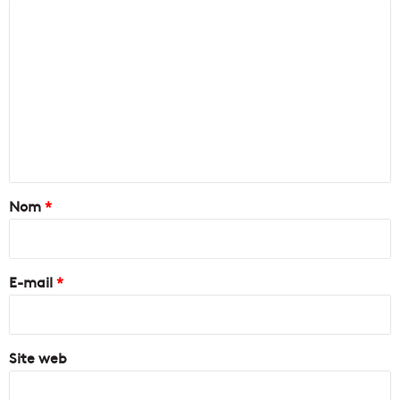
C
o
m
m
e
n
t
a
Nom
*
i
r
e
E-mail
*
*
Site web