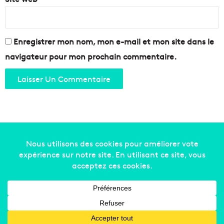
Enregistrer mon nom, mon e-mail et mon site dans le
navigateur pour mon prochain commentaire.
Copyright © 2014-2022
Made in Marseille
. Tous droits
réservés -
mentions légales
-
nous contacter
-
qui
sommes-nous
-
annonceurs
Facebook
X
Linkedin
YouTube
Instagram
RSS