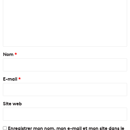
e
m
s
m
a
c
e
t
n
i
v
t
e
a
Nom
*
s
à
i
M
r
a
e
E-mail
*
r
s
*
e
i
Site web
l
l
e
!
Enregistrer mon nom, mon e-mail et mon site dans le