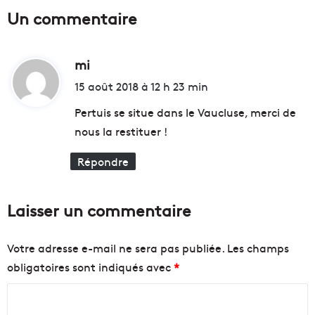
e
l
Un commentaire
e
l
s
a
t
n
C
mi
d
c
h
e
i
15 août 2018 à 12 h 23 min
i
n
t
l
t
Pertuis se situe dans le Vaucluse, merci de
i
l
nous la restituer !
e
e
:
n
f
Répondre
!
o
r
u
Laisser un commentaire
m
d
e
Votre adresse e-mail ne sera pas publiée.
Les champs
s
obligatoires sont indiqués avec
*
f
e
C
m
m
o