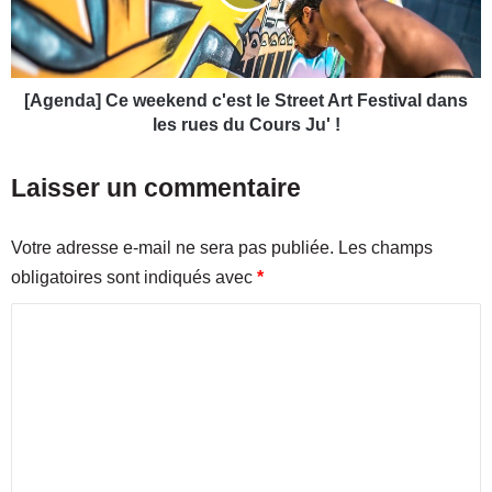
e
d
s
a
t
]
i
C
v
e
[Agenda] Ce weekend c'est le Street Art Festival dans
a
w
les rues du Cours Ju' !
l
e
I
e
Laisser un commentaire
n
k
t
e
e
n
Votre adresse e-mail ne sera pas publiée.
Les champs
r
d
obligatoires sont indiqués avec
*
n
c
a
'
C
t
e
i
o
s
o
t
m
n
l
m
a
e
l
S
e
d
t
n
e
r