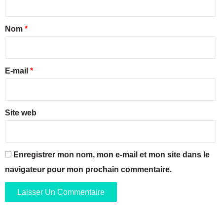
C
e
t
i
e
a
Nom
*
n
t
é
i
A
m
r
r
a
t
e
E-mail
*
d
F
é
e
*
v
s
o
t
i
Site web
i
l
v
e
a
s
l
o
Enregistrer mon nom, mon e-mail et mon site dans le
d
n
a
navigateur pour mon prochain commentaire.
P
n
a
s
l
l
m
e
a
s