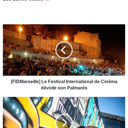
[
F
I
D
M
a
r
s
e
i
[FIDMarseille] Le Festival International de Cinéma
l
dévoile son Palmarès
l
e
[
]
A
L
g
e
e
F
n