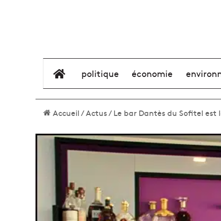
élément de menu
politique
économie
environ
Accueil
/
Actus
/
Le bar Dantès du Sofitel est l