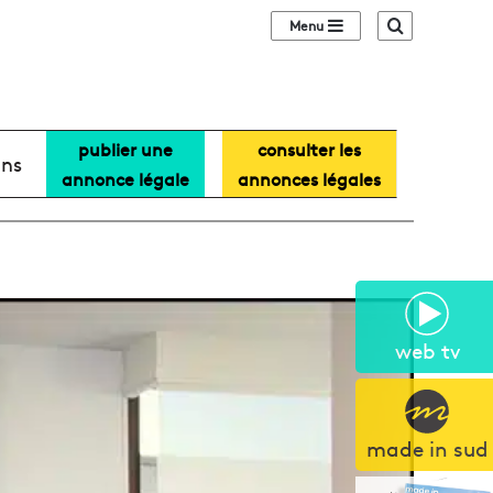
Sidebar (barre lat
Recherche
publier une
consulter les
ans
annonce légale
annonces légales
web tv
made in sud