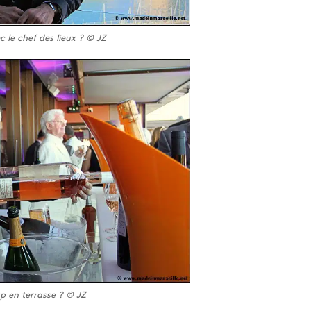
 le chef des lieux ? © JZ
p en terrasse ? © JZ