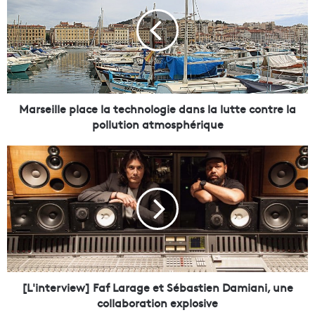
r
s
e
i
l
l
e
p
Marseille place la technologie dans la lutte contre la
l
pollution atmosphérique
a
c
[
e
L
l
'
a
i
t
n
e
t
c
e
h
r
n
v
o
i
[L'interview] Faf Larage et Sébastien Damiani, une
l
e
collaboration explosive
o
w