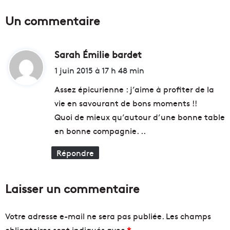
g
]
Un commentaire
i
F
e
a
d
f
a
Sarah Émilie bardet
d
L
n
a
i
1 juin 2015 à 17 h 48 min
s
r
t
l
a
Assez épicurienne : j’aime à profiter de la
a
g
vie en savourant de bons moments !!
l
e
:
Quoi de mieux qu’autour d’une bonne table
u
e
t
t
en bonne compagnie. ..
t
S
e
é
Répondre
c
b
o
a
n
s
Laisser un commentaire
t
t
r
i
e
e
Votre adresse e-mail ne sera pas publiée.
Les champs
l
n
obligatoires sont indiqués avec
*