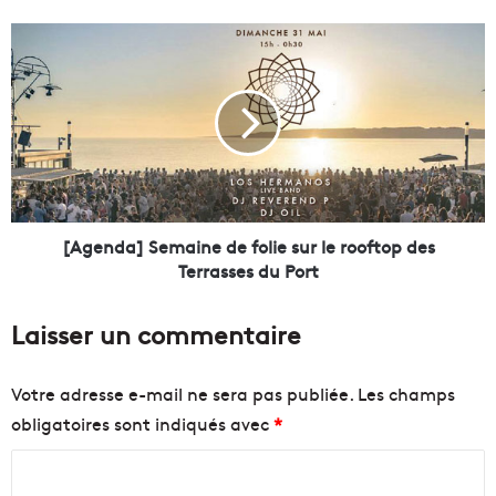
’
A
[
i
A
x
g
e
»
n
,
d
u
a
n
]
e
S
a
e
[Agenda] Semaine de folie sur le rooftop des
p
m
Terrasses du Port
p
a
e
i
Laisser un commentaire
l
n
l
e
a
d
Votre adresse e-mail ne sera pas publiée.
Les champs
t
e
obligatoires sont indiqués avec
*
i
f
o
o
C
n
l