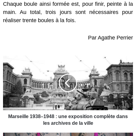
Chaque boule ainsi formée est, pour finir, peinte à la
main. Au total, trois jours sont nécessaires pour
réaliser trente boules à la fois.
Par Agathe Perrier
M
a
r
s
e
i
l
l
e
1
Marseille 1938–1948 : une exposition complète dans
9
les archives de la ville
3
8
M