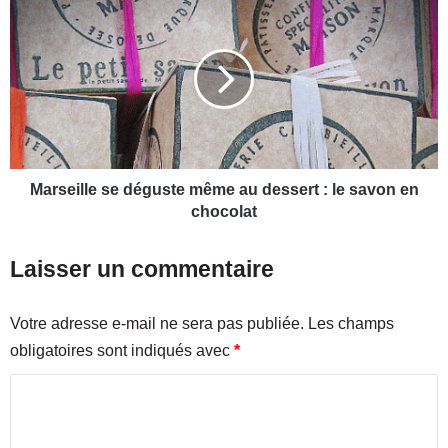
–
a
1
r
9
s
4
e
8
i
:
l
u
l
n
e
e
s
Marseille se déguste même au dessert : le savon en
e
e
chocolat
x
d
p
é
Laisser un commentaire
o
g
s
u
i
s
Votre adresse e-mail ne sera pas publiée.
Les champs
t
t
obligatoires sont indiqués avec
*
i
e
o
m
C
n
ê
c
o
m
o
e