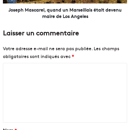
s
s
s
c
Joseph Mascarel, quand un Marseillais était devenu
a
a
maire de Los Angeles
i
r
,
e
Laisser un commentaire
l
l
e
,
s
q
Votre adresse e-mail ne sera pas publiée.
Les champs
é
u
obligatoires sont indiqués avec
*
l
a
u
n
C
s
d
l
u
o
o
n
m
c
M
m
a
a
u
r
e
x
s
n
s
e
o
i
t
u
l
a