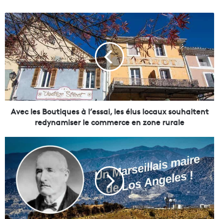
A
v
e
c
l
e
s
B
o
u
Avec les Boutiques à l’essai, les élus locaux souhaitent
t
redynamiser le commerce en zone rurale
i
q
J
u
o
e
s
s
e
à
p
l
h
’
M
e
a