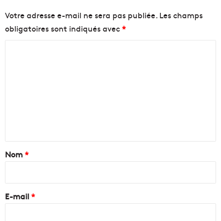
Votre adresse e-mail ne sera pas publiée.
Les champs
obligatoires sont indiqués avec
*
C
o
m
m
e
n
t
a
Nom
*
i
r
e
E-mail
*
*