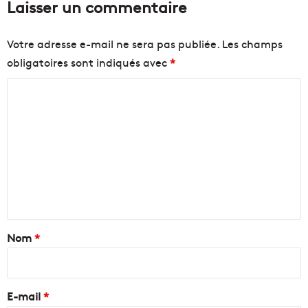
Laisser un commentaire
Votre adresse e-mail ne sera pas publiée.
Les champs
obligatoires sont indiqués avec
*
C
o
m
m
e
n
t
a
Nom
*
i
r
e
E-mail
*