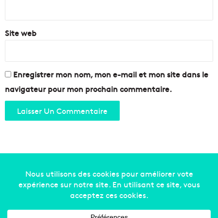
*
Site web
Enregistrer mon nom, mon e-mail et mon site dans le
navigateur pour mon prochain commentaire.
Copyright © 2014-2022
Made in Marseille
. Tous droits
réservés -
mentions légales
-
nous contacter
-
qui
sommes-nous
-
annonceurs