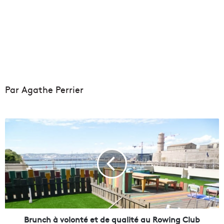
Par Agathe Perrier
B
r
u
n
c
h
à
v
o
l
Brunch à volonté et de qualité au Rowing Club