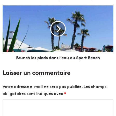
o
n
B
t
r
é
u
e
n
t
c
d
h
e
l
q
e
u
s
a
p
Brunch les pieds dans l’eau au Sport Beach
l
i
i
e
Laisser un commentaire
t
d
é
s
a
d
Votre adresse e-mail ne sera pas publiée.
Les champs
u
a
obligatoires sont indiqués avec
*
R
n
o
s
C
w
l
i
o
’