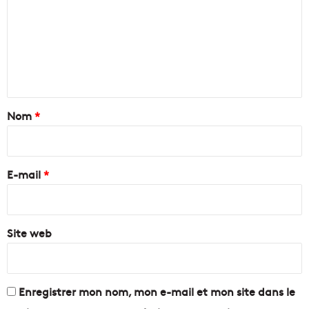
n
e
m
g
a
m
C
u
l
a
e
u
u
n
b
S
p
t
o
a
Nom
*
r
i
t
B
r
e
e
E-mail
*
a
c
*
h
Site web
Enregistrer mon nom, mon e-mail et mon site dans le