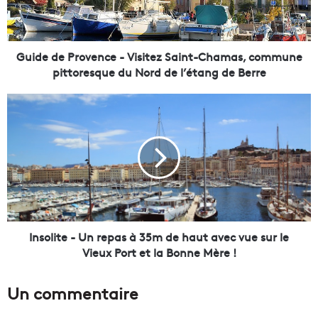
e
P
r
o
Guide de Provence - Visitez Saint-Chamas, commune
v
pittoresque du Nord de l’étang de Berre
e
n
I
c
n
e
s
-
o
V
l
i
i
s
t
i
e
t
-
e
U
Insolite - Un repas à 35m de haut avec vue sur le
z
n
Vieux Port et la Bonne Mère !
S
r
a
e
Un commentaire
i
p
n
a