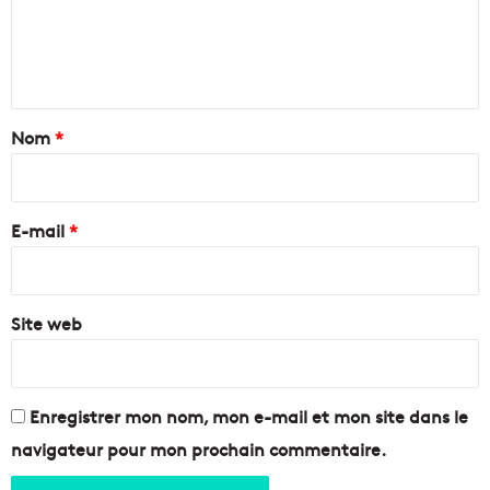
r
l
e
e
e
s
V
n
q
i
u
e
t
e
u
a
Nom
*
d
x
u
P
i
N
o
r
o
r
e
r
E-mail
*
t
d
e
*
d
t
e
l
l
Site web
a
’
B
é
o
t
n
a
n
Enregistrer mon nom, mon e-mail et mon site dans le
n
e
navigateur pour mon prochain commentaire.
g
M
d
è