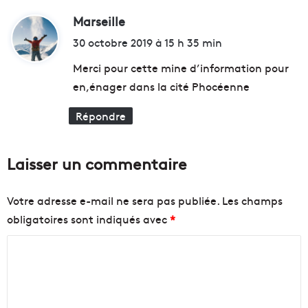
t
s
-
Marseille
d
à
C
3
i
30 octobre 2019 à 15 h 35 min
h
5
t
a
m
Merci pour cette mine d’information pour
m
d
en,énager dans la cité Phocéenne
a
e
:
s
h
Répondre
,
a
c
u
o
t
Laisser un commentaire
m
a
m
v
u
e
Votre adresse e-mail ne sera pas publiée.
Les champs
n
c
obligatoires sont indiqués avec
*
e
v
p
u
C
i
e
t
s
o
t
u
m
o
r
m