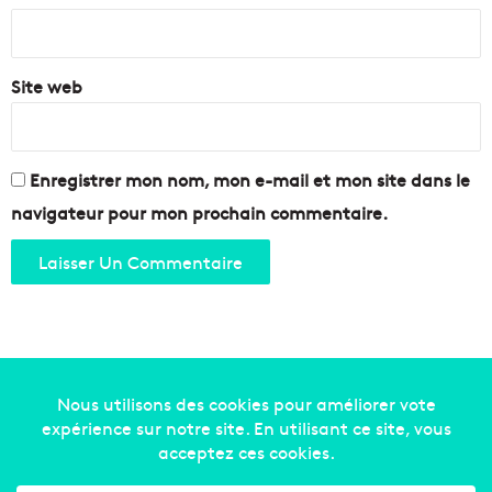
s
b
*
i
t
Site web
à
M
a
r
Enregistrer mon nom, mon e-mail et mon site dans le
s
e
navigateur pour mon prochain commentaire.
i
l
l
e
Copyright © 2014-2022
Made in Marseille
. Tous droits
réservés -
mentions légales
-
nous contacter
-
qui
sommes-nous
-
annonceurs