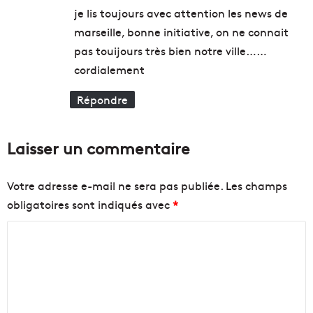
a
e
je lis toujours avec attention les news de
q
n
u
marseille, bonne initiative, on ne connait
b
e
a
pas touijours très bien notre ville……
s
t
cordialement
t
e
i
a
Répondre
o
u
n
d
d
a
Laisser un commentaire
e
n
l
s
'
u
Votre adresse e-mail ne sera pas publiée.
Les champs
a
n
obligatoires sont indiqués avec
*
v
e
e
a
C
n
u
i
b
o
r
e
m
d
r
m
e
g
l
e