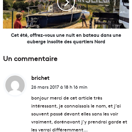
e
t
s
é
e
,
f
o
f
f
o
f
Cet été, offrez-vous une nuit en bateau dans une
n
r
auberge insolite des quartiers Nord
d
e
r
z
Un commentaire
e
-
m
v
e
o
n
brichet
d
u
t
s
i
26 mars 2017 à 18 h 16 min
s
u
t
v
n
bonjour merci de cet article très
i
e
intéressant, je connaissais le nom, et j’ai
e
n
:
souvent passé devant elles sans les voir
n
u
t
i
vraiment, dorénavant j’y prendrai garde et
l
t
les verrai différemment…