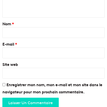
e
a
i
n
r
n
u
s
t
e
o
a
Nom
*
d
l
'
i
i
A
t
r
u
e
e
b
E-mail
*
d
a
e
*
g
s
n
q
e
Site web
u
a
r
t
i
Enregistrer mon nom, mon e-mail et mon site dans le
e
navigateur pour mon prochain commentaire.
r
s
N