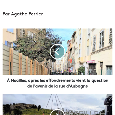
Par Agathe Perrier
À
N
o
a
i
l
l
e
s
,
À Noailles, après les effondrements vient la question
a
de l'avenir de la rue d'Aubagne
p
r
C
è
e
s
t
l
é