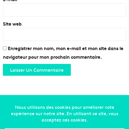
*
Site web
Enregistrer mon nom, mon e-mail et mon site dans le
navigateur pour mon prochain commentaire.
Copyright © 2014-2022
Made in Marseille
. Tous droits
réservés -
mentions légales
-
nous contacter
-
qui