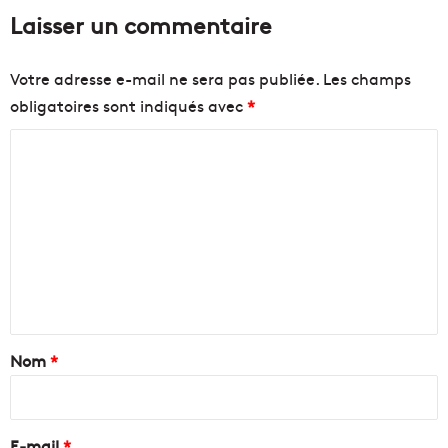
Laisser un commentaire
Votre adresse e-mail ne sera pas publiée.
Les champs
obligatoires sont indiqués avec
*
C
o
m
m
e
n
t
a
Nom
*
i
r
e
E-mail
*