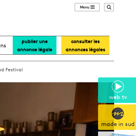
Sidebar (barre lat
Recherche
publier une
consulter les
ans
annonce légale
annonces légales
od Festival
web tv
made in sud