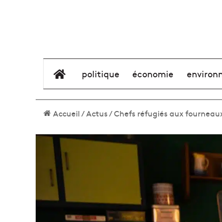
élément de menu
politique
économie
environ
Accueil
/
Actus
/
Chefs réfugiés aux fourneaux,