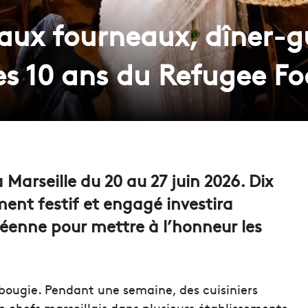
 aux fourneaux, dîner-g
les 10 ans du Refugee Fo
 Marseille du 20 au 27 juin 2026. Dix
ent festif et engagé investira
céenne pour mettre à l’honneur les
 bougie. Pendant une semaine, des cuisiniers
e chefs marseillais dans plusieurs établissements