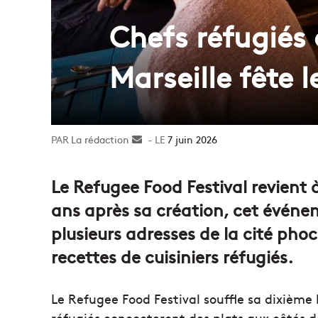
Chefs réfugiés
Marseille fête 
La rédaction
Envoyer
7 juin 2026
un
courriel
Le Refugee Food Festival revient à
ans après sa création, cet événem
plusieurs adresses de la cité pho
recettes de cuisiniers réfugiés.
Le Refugee Food Festival souffle sa dixième
réfugiés concocteront des plats aux côtés d