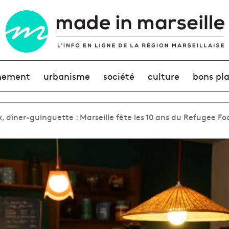
nement
urbanisme
société
culture
bons pl
 dîner-guinguette : Marseille fête les 10 ans du Refugee Fo