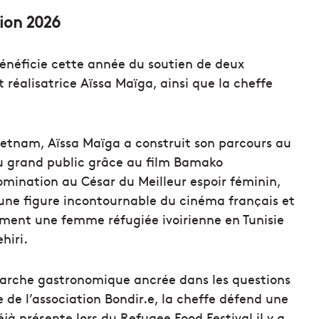
ion 2026
 bénéficie cette année du soutien de deux
t réalisatrice Aïssa Maïga, ainsi que la cheffe
Vietnam, Aïssa Maïga a construit son parcours au
au grand public grâce au film Bamako
omination au César du Meilleur espoir féminin,
 une figure incontournable du cinéma français et
mment une femme réfugiée ivoirienne en Tunisie
hiri.
marche gastronomique ancrée dans les questions
 de l’association Bondir.e, la cheffe défend une
Déjà présente lors du Refugee Food Festival il y a