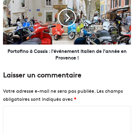
o
e
r
d
t
’
o
u
f
n
i
c
n
h
o
e
à
Portofino à Cassis : l'événement italien de l'année en
f
C
Provence !
d
a
’
s
Laisser un commentaire
e
s
n
i
t
s
Votre adresse e-mail ne sera pas publiée.
Les champs
r
:
obligatoires sont indiqués avec
*
e
l
p
'
C
r
é
i
v
o
s
é
m
e
n