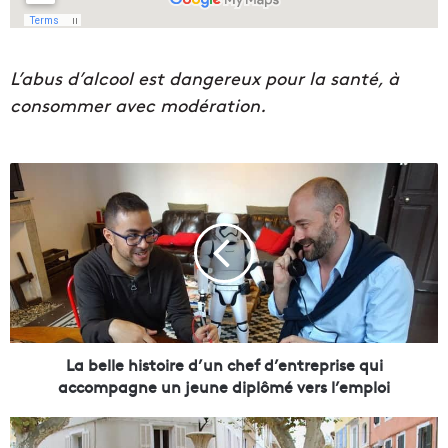
L’abus d’alcool est dangereux pour la santé, à
consommer avec modération.
L
a
b
e
l
l
e
h
i
s
La belle histoire d’un chef d’entreprise qui
t
accompagne un jeune diplômé vers l’emploi
o
i
P
r