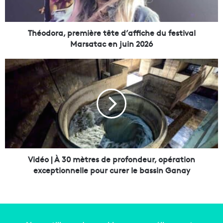
a
,
p
Théodora, première tête d’affiche du festival
r
Marsatac en juin 2026
e
m
V
i
i
è
d
r
é
e
o
t
|
ê
À
t
3
e
0
d
m
Vidéo | À 30 mètres de profondeur, opération
’
è
exceptionnelle pour curer le bassin Ganay
a
t
ff
r
i
e
c
s
h
d