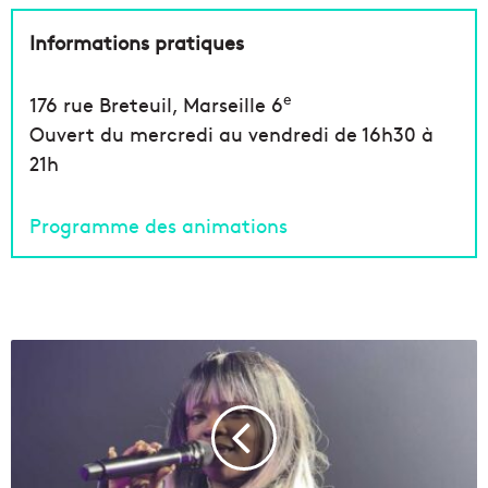
Informations pratiques
e
176 rue Breteuil, Marseille 6
Ouvert du mercredi au vendredi de 16h30 à
21h
Programme des animations
T
h
é
o
d
o
r