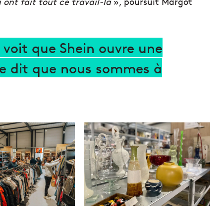
ont fait tout ce travail-là
», poursuit Margot
 voit que Shein ouvre une
se dit que nous sommes à