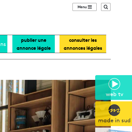
Sidebar (barre lat
Recherche
publier une
consulter les
ans
annonce légale
annonces légales
web tv
made in sud