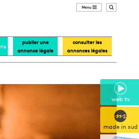
Sidebar (barre lat
Recherche
publier une
consulter les
ans
annonce légale
annonces légales
web tv
made in sud