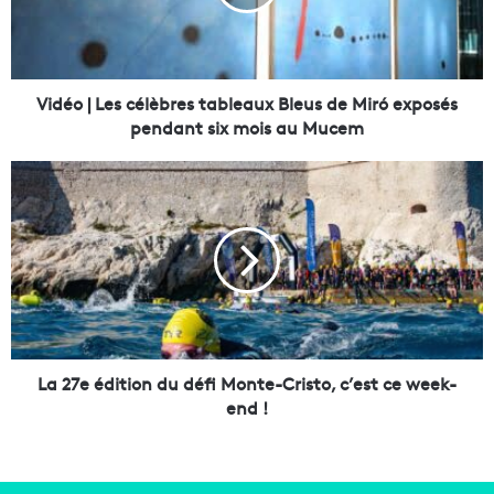
|
L
e
s
c
Vidéo | Les célèbres tableaux Bleus de Miró exposés
é
pendant six mois au Mucem
l
è
L
b
a
r
2
e
7
s
e
t
é
a
d
b
i
l
t
e
i
La 27e édition du défi Monte-Cristo, c’est ce week-
a
o
end !
u
n
x
d
B
u