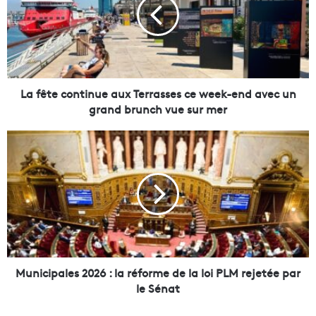
ê
t
e
c
o
n
t
La fête continue aux Terrasses ce week-end avec un
i
grand brunch vue sur mer
n
u
M
e
u
a
n
u
i
x
c
T
i
e
p
r
a
r
l
a
e
Municipales 2026 : la réforme de la loi PLM rejetée par
s
s
le Sénat
s
2
e
0