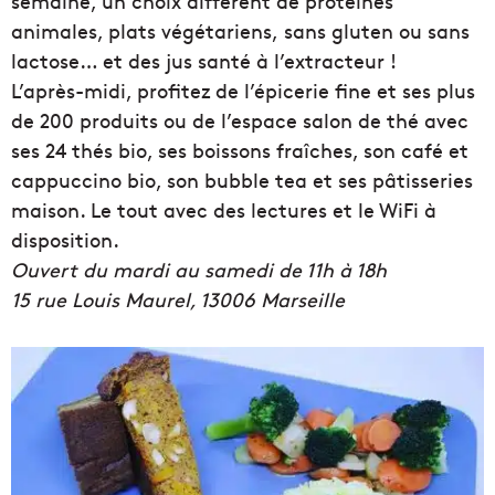
semaine, un choix différent de protéines
animales, plats
végétariens
,
sans gluten
ou
sans
lactose
… et des
jus santé à l’extracteur
!
L’après-midi, profitez de l’épicerie fine et ses plus
de 200 produits ou de l’espace salon de thé
avec
ses
24 thés bio
, ses
boissons fraîches
, son
café et
cappuccino bio
, son
bubble tea
et ses
pâtisseries
maison
. Le tout avec des lectures et le WiFi à
disposition.
Ouvert du mardi au samedi de 11h à 18h
15 rue Louis Maurel, 13006 Marseille