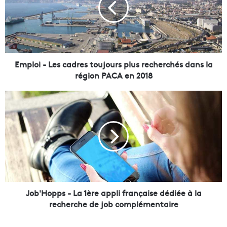
o
i
-
L
e
s
Emploi - Les cadres toujours plus recherchés dans la
c
région PACA en 2018
a
d
J
r
o
e
b
s
'
t
H
o
o
u
p
j
p
o
s
u
-
Job'Hopps - La 1ère appli française dédiée à la
r
L
recherche de job complémentaire
s
a
p
1