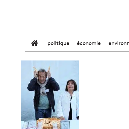
élément de menu
politique
économie
environ