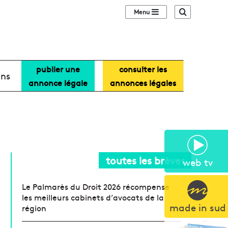
Sidebar (barre lat
Recherche
publier une
consulter les
ans
annonce légale
annonces légales
toutes les brèves
web tv
Le Palmarès du Droit 2026 récompense
les meilleurs cabinets d’avocats de la
made in sud
région