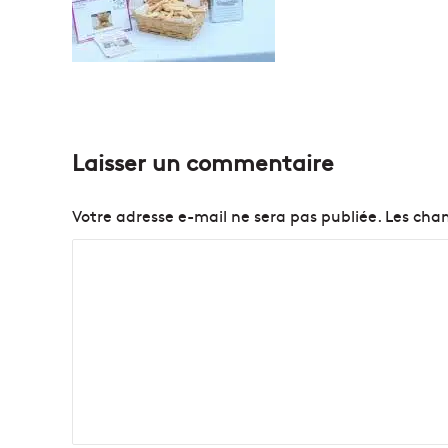
Laisser un commentaire
Votre adresse e-mail ne sera pas publiée.
Les cham
C
o
m
m
e
n
t