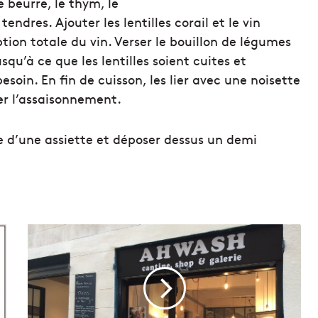
e beurre, le thym, le
tendres. Ajouter les lentilles corail et le vin
on totale du vin. Verser le bouillon de légumes
qu’à ce que les lentilles soient cuites et
soin. En fin de cuisson, les lier avec une noisette
ier l’assaisonnement.
ntre d’une assiette et déposer dessus un demi
A
h
w
a
s
h