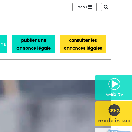
Sidebar (barre lat
Recherche
publier une
consulter les
ans
annonce légale
annonces légales
web tv
made in sud