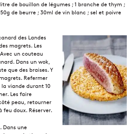
1 litre de bouillon de légumes ; 1 branche de thym ;
 ; 50g de beurre ; 30ml de vin blanc ; sel et poivre
canard des Landes
 des magrets. Les
. Avec un couteau
canard. Dans un wok,
ste que des braises. Y
s magrets. Refermer
r la viande durant 10
er. Les faire
côté peau, retourner
 à feu doux. Réserver.
s. Dans une