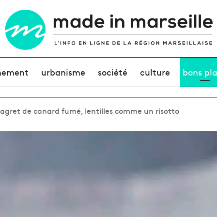
nement
urbanisme
société
culture
bons pl
Magret de canard fumé, lentilles comme un risotto