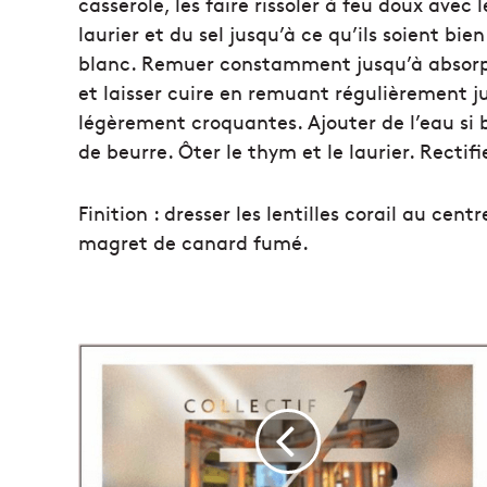
casserole, les faire rissoler à feu doux avec l
laurier et du sel jusqu’à ce qu’ils soient bien 
blanc. Remuer constamment jusqu’à absorpti
et laisser cuire en remuant régulièrement jus
légèrement croquantes. Ajouter de l’eau si be
de beurre. Ôter le thym et le laurier. Rectif
Finition : dresser les lentilles corail au ce
magret de canard fumé.
F
e
m
m
e
s