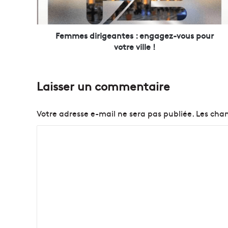
d
i
r
i
Femmes dirigeantes : engagez-vous pour
g
votre ville !
e
a
n
Laisser un commentaire
t
e
s
Votre adresse e-mail ne sera pas publiée.
Les cham
:
e
C
n
o
g
a
m
g
m
e
e
z
-
n
v
t
o