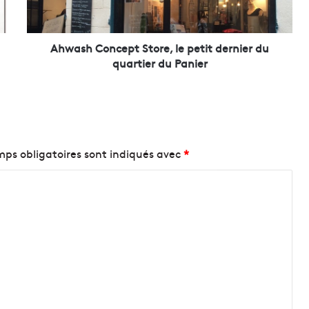
C
o
n
c
Ahwash Concept Store, le petit dernier du
e
quartier du Panier
p
t
S
t
o
r
ps obligatoires sont indiqués avec
*
e
,
l
e
p
e
t
i
t
d
e