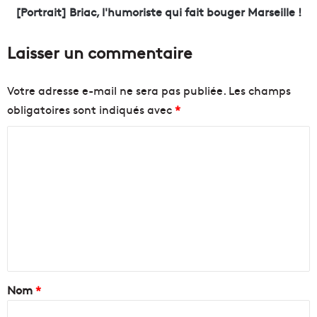
o
]
[Portrait] Briac, l'humoriste qui fait bouger Marseille !
v
B
e
r
Laisser un commentaire
n
i
c
a
e
c
Votre adresse e-mail ne sera pas publiée.
Les champs
e
,
obligatoires sont indiqués avec
*
n
l
p
'
C
l
h
e
o
u
i
m
m
n
o
m
e
r
t
i
e
r
s
n
a
t
n
e
t
s
q
a
Nom
*
f
u
o
i
i