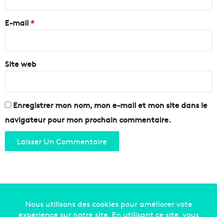
r
f
r
m
a
e
E-mail
*
a
i
t
t
*
i
b
o
o
n
Site web
u
!
g
e
r
Enregistrer mon nom, mon e-mail et mon site dans le
M
a
navigateur pour mon prochain commentaire.
r
s
e
i
l
l
e
!
Copyright © 2014-2022
Made in Marseille
. Tous droits