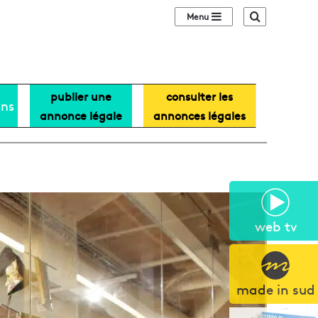
Sidebar (barre lat
Recherche
publier une
consulter les
ans
annonce légale
annonces légales
web tv
made in sud