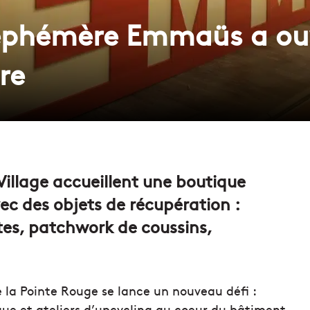
éphémère Emmaüs a ou
re
Village accueillent une boutique
 des objets de récupération :
tes, patchwork de coussins,
la Pointe Rouge se lance un nouveau défi :
que et ateliers d’upcycling au coeur du bâtiment