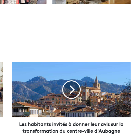
L
e
s
h
a
b
i
t
a
n
Les habitants invités à donner leur avis sur la
t
transformation du centre-ville d'Aubagne
s