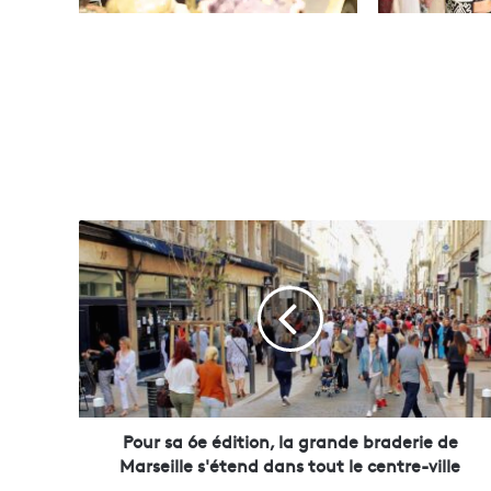
P
o
u
r
s
a
6
e
é
d
Pour sa 6e édition, la grande braderie de
i
Marseille s'étend dans tout le centre-ville
t