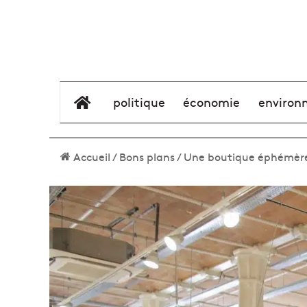
élément de menu
politique
économie
environ
Accueil
/
Bons plans
/
Une boutique éphémère