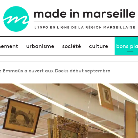
nement
urbanisme
société
culture
bons pl
 Emmaüs a ouvert aux Docks début septembre