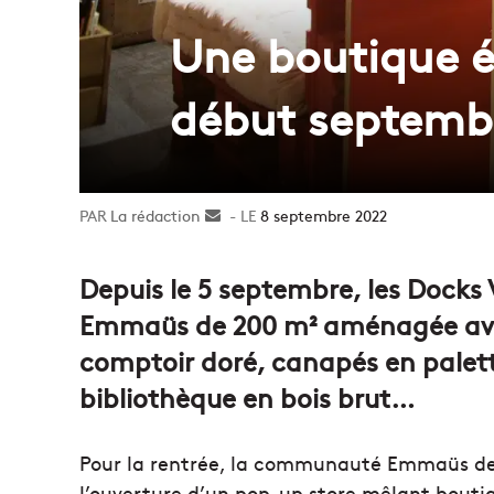
Une boutique 
début septemb
La rédaction
Envoyer
8 septembre 2022
un
courriel
Depuis le 5 septembre, les Docks 
Emmaüs de 200 m² aménagée avec
comptoir doré, canapés en palet
bibliothèque en bois brut…
Pour la rentrée, la communauté Emmaüs de 
l’ouverture d’un pop-up store mêlant bouti