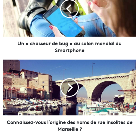
c
h
a
s
s
e
Un « chasseur de bug » au salon mondial du
u
Smartphone
r
d
C
e
o
b
n
u
n
g
a
i
»
s
a
s
u
e
s
z
Connaissez-vous l’origine des noms de rue insolites de
a
-
Marseille ?
l
v