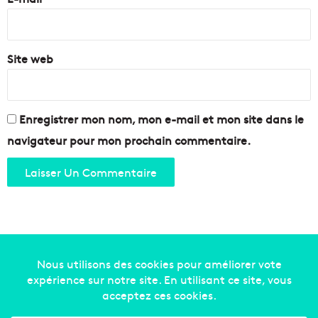
u
*
e
i
Site web
n
s
o
l
i
Enregistrer mon nom, mon e-mail et mon site dans le
t
navigateur pour mon prochain commentaire.
e
s
d
e
M
a
r
s
e
Copyright © 2014-2022
Made in Marseille
. Tous droits
i
l
réservés -
mentions légales
-
nous contacter
-
qui
l