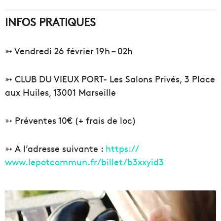
INFOS PRATIQUES
➳ Vendredi 26 février 19h – 02h
➳ CLUB DU VIEUX PORT- Les Salons Privés, 3 Place
aux Huiles, 13001 Marseille
➳ Préventes 10€ (+ frais de loc)
➳ A l’adresse suivante :
https://
www.lepotcommun.fr/billet/
b3xxyid3
U
n
«