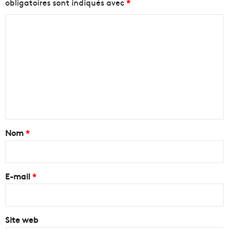
obligatoires sont indiqués avec
*
C
o
m
m
e
n
t
a
Nom
*
i
r
e
E-mail
*
*
Site web