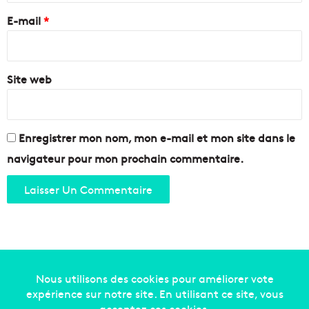
i
i
e
l
E-mail
*
l
l
l
*
e
a
e
i
t
Site web
s
A
e
i
c
x
e
t
Enregistrer mon nom, mon e-mail et mon site dans le
t
navigateur pour mon prochain commentaire.
e
s
e
m
a
i
n
e
?
Copyright © 2014-2022
Made in Marseille
. Tous droits