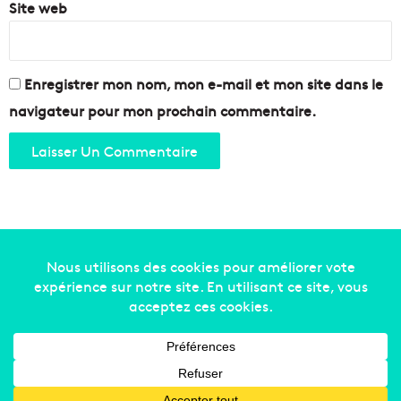
Site web
Enregistrer mon nom, mon e-mail et mon site dans le
navigateur pour mon prochain commentaire.
Copyright © 2014-2022
Made in Marseille
. Tous droits
réservés -
mentions légales
-
nous contacter
-
qui
sommes-nous
-
annonceurs
Facebook
X
Linkedin
YouTube
Instagram
RSS