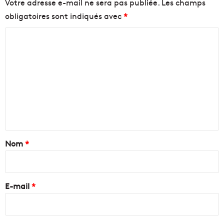
Votre adresse e-mail ne sera pas publiée.
Les champs
obligatoires sont indiqués avec
*
C
o
m
m
e
n
t
a
Nom
*
i
r
e
E-mail
*
*