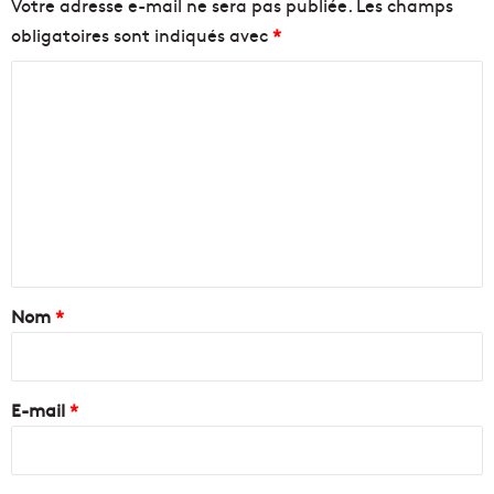
Votre adresse e-mail ne sera pas publiée.
Les champs
obligatoires sont indiqués avec
*
C
o
m
m
e
n
t
a
Nom
*
i
r
e
E-mail
*
*