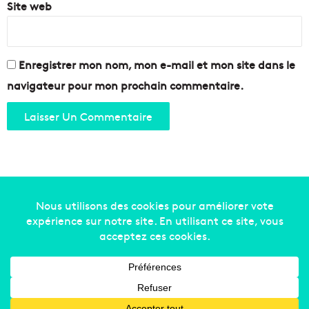
Site web
Enregistrer mon nom, mon e-mail et mon site dans le
navigateur pour mon prochain commentaire.
Copyright © 2014-2022
Made in Marseille
. Tous droits
réservés -
mentions légales
-
nous contacter
-
qui
sommes-nous
-
annonceurs
Facebook
X
Linkedin
YouTube
Instagram
RSS