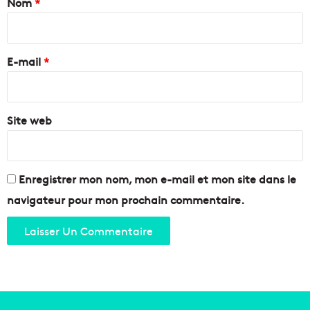
Nom
*
i
e
s
s
i
e
t
r
r
p
e
l
E-mail
*
a
e
s
*
p
l
a
a
t
Site web
i
r
s
i
s
m
é
o
e
Enregistrer mon nom, mon e-mail et mon site dans le
i
a
navigateur pour mon prochain commentaire.
n
m
e
a
d
o
u
e
r
p