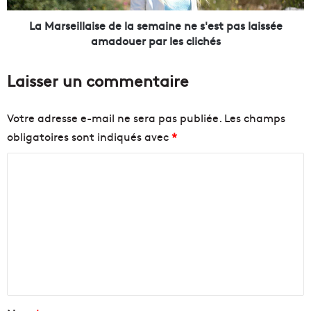
u
l
d
l
La Marseillaise de la semaine ne s'est pas laissée
é
a
amadouer par les clichés
p
i
a
s
Laisser un commentaire
r
e
t
d
e
e
Votre adresse e-mail ne sera pas publiée.
Les champs
m
l
obligatoires sont indiqués avec
*
e
a
n
s
C
t
e
p
m
o
o
a
m
u
i
m
r
n
v
e
e
a
n
n
l
e
o
s
t
r
'
a