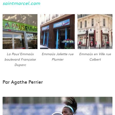
saintmarcel.com
La Paus’Emmaüs
Emmaüs Joliette rue
Emmaüs en Ville rue
boulevard Françoise
Plumier
Colbert
Duparc
Par Agathe Perrier
L
'
a