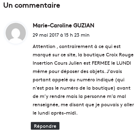
Un commentaire
A
v
s
e
s
u
e
Marie-Caroline GUZIAN
d
t
y
r
i
29 mai 2017 à 15 h 23 min
i
e
t
s
n
Attention , contrairement à ce qui est
'
d
marqué sur ce site, la boutique Croix Rouge
e
r
:
Insertion Cours Julien est FERMEE le LUNDI
n
e
v
s
même pour déposer des objets. J’avais
o
e
portant appelé au numéro indiqué (qui
l
s
n’est pas le numéro de la boutique) avant
e
b
a
de m’y rendre mais la personne m’a mal
â
u
t
renseignée, me disant que je pouvais y aller
x
i
le lundi après-midi.
U
m
S
e
Répondre
A
n
a
t