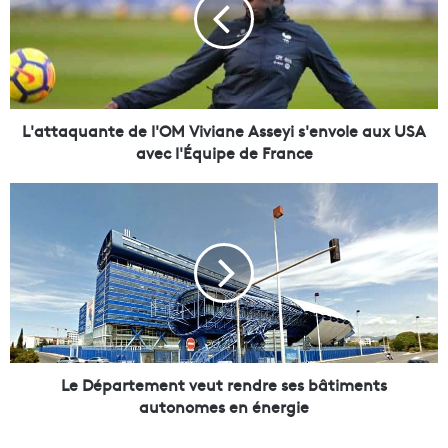
t
t
a
q
u
a
n
L'attaquante de l'OM Viviane Asseyi s'envole aux USA
t
avec l'Équipe de France
e
d
L
e
e
l
D
'
é
O
p
M
a
V
r
i
t
v
e
i
m
Le Département veut rendre ses bâtiments
a
e
autonomes en énergie
n
n
e
t