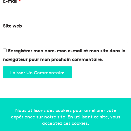
e
E-mail
*
*
Site web
Enregistrer mon nom, mon e-mail et mon site dans le
navigateur pour mon prochain commentaire.
Copyright © 2014-2022
Made in Marseille
. Tous droits
réservés -
mentions légales
-
nous contacter
-
qui