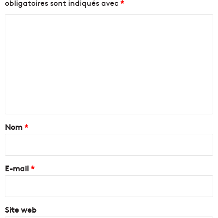
obligatoires sont indiqués avec
*
C
o
m
m
e
n
t
a
Nom
*
i
r
e
E-mail
*
*
Site web