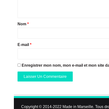
e
n
t
a
Nom
*
i
r
e
E-mail
*
*
Enregistrer mon nom, mon e-mail et mon site d
Copyright © 2014-2022
Made in Marseille
. Tous dr