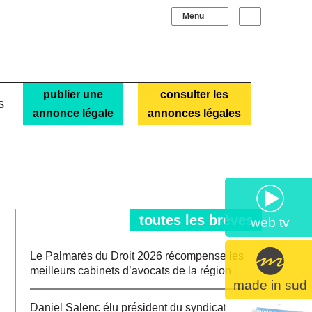
Sidebar (barre laté
Recherche
publier une
consulter les
s
annonce légale
annonces légales
toutes les brèves
web tv
Le Palmarès du Droit 2026 récompense les
meilleurs cabinets d’avocats de la région
made in sud
Daniel Salenc élu président du syndicat