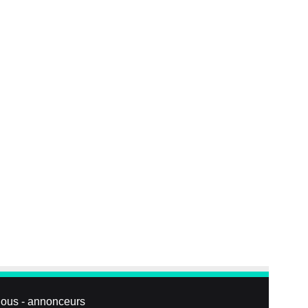
nous
-
annonceurs