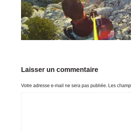
Laisser un commentaire
Votre adresse e-mail ne sera pas publiée.
Les champs
C
o
m
m