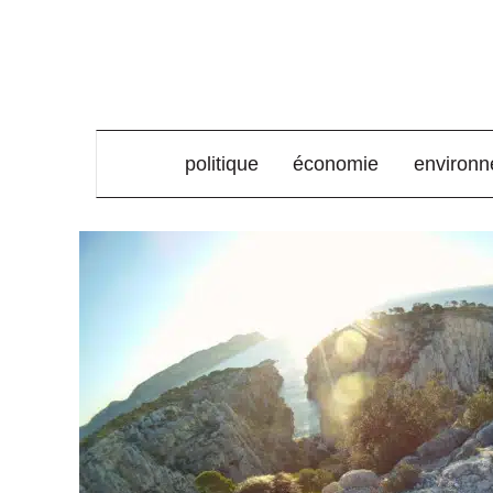
élément de menu
politique
économie
environ