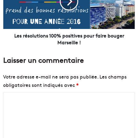
l
é
:
s
l
o
a
l
v
u
e
t
Les résolutions 100% positives pour faire bouger
r
i
Marseille !
r
o
i
n
Laisser un commentaire
n
s
e
1
g
0
Votre adresse e-mail ne sera pas publiée.
Les champs
o
0
obligatoires sont indiqués avec
*
u
%
r
p
C
m
o
a
s
o
n
i
m
d
t
m
e
i
f
v
e
a