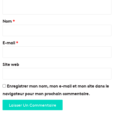
e
n
ç
s
o
p
t
n
o
a
Nom
*
f
u
o
r
i
r
f
r
ê
a
e
t
E-mail
*
i
n
r
*
o
e
i
b
r
Site web
o
e
u
g
e
r
Enregistrer mon nom, mon e-mail et mon site dans le
M
navigateur pour mon prochain commentaire.
a
r
s
e