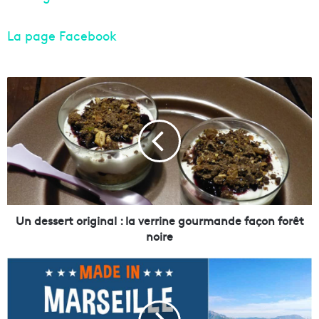
La page Facebook
U
n
d
e
s
s
e
r
t
o
Un dessert original : la verrine gourmande façon forêt
r
noire
i
g
L
i
e
n
s
a
r