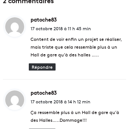
2 commentaires
t
l
u
e
r
d
e
patoche83
d
é
u
p
i
17 octobre 2018 à 11 h 45 min
r
a
t
b
r
Content de voir enfin un projet se réaliser,
a
t
mais triste que cela ressemble plus à un
i
e
:
Hall de gare qu’à des halles …..
n
m
e
e
Répondre
e
n
n
t
p
l
l
a
e
n
patoche83
d
i
c
i
17 octobre 2018 à 14 h 12 min
n
e
t
e
n
Ça ressemble plus à un Hall de gare qu’à
s
t
des Halles…..Dommage!!!
s
u
:
o
n