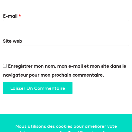
à
r
1
e
m
E-mail
*
i
*
l
l
i
Site web
a
r
d
d
Enregistrer mon nom, mon e-mail et mon site dans le
’
navigateur pour mon prochain commentaire.
e
u
r
o
s
Copyright © 2014-2022
Made in Marseille
. Tous droits