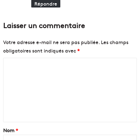
Répondre
r
A
g
e
Laisser un commentaire
n
d
a
Votre adresse e-mail ne sera pas publiée.
Les champs
e
obligatoires sont indiqués avec
*
n
v
C
i
r
o
o
m
n
m
n
e
e
m
n
e
n
t
t
a
Nom
*
a
l
i