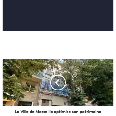
L
a
V
i
l
l
e
d
e
M
La Ville de Marseille optimise son patrimoine